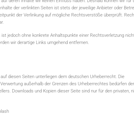
 auf deren Inhalte wir keinen Einfluss haben. Deshalb können wir für 
lte der verlinkten Seiten ist stets der jeweilige Anbieter oder Betre
Zeitpunkt der Verlinkung auf mögliche Rechtsverstöße überprüft. Rec
r.
en ist jedoch ohne konkrete Anhaltspunkte einer Rechtsverletzung nich
den wir derartige Links umgehend entfernen.
ke auf diesen Seiten unterliegen dem deutschen Urheberrecht. Die
der Verwertung außerhalb der Grenzen des Urheberrechtes bedürfen de
llers. Downloads und Kopien dieser Seite sind nur für den privaten, n
plash