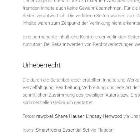
Unser Angebot enthält Links zu externen Websites Dritter,
fremden Inhalte auch keine Gewähr übernehmen. Für die Inha
Seiten verantwortlich. Die verlinkten Seiten wurden zum 
Inhalte waren zum Zeitpunkt der Verlinkung nicht erkennba
Eine permanente inhaltliche Kontrolle der verlinkten Seit
zumutbar. Bei Bekanntwerden von Rechtsverletzungen wer
Urheberrecht
Die durch die Seitenbetreiber erstellten Inhalte und Wer
Vervielfältigung, Bearbeitung, Verbreitung und jede Art 
schriftlichen Zustimmung des jeweiligen Autors bzw. Erste
kommerziellen Gebrauch gestattet.
Fotos:
rawpixel
,
Shane Hauser
,
Lindsay Henwood
via Uns
Icons:
Smashicons Essential Set
via Flaticon